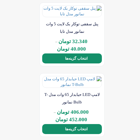
پنل سقفی توکار بک لایت 5 وات
نمانور مدل تابا
32.340
تومان
–
محدوده
40.000
تومان
قیمت:
انتخاب گزینه‌ها
32.340 تومان
تا
این
40.000 تومان
محصول
دارای
انواع
مختلفی
می
لامپ LED حبابدار 65 وات مدل T-
باشد.
Bulb نمانور
گزینه
ها
406.000
تومان
–
ممکن
محدوده
452.000
تومان
است
قیمت:
در
انتخاب گزینه‌ها
406.000 تومان
صفحه
تا
این
محصول