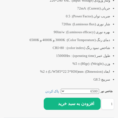
ولتاژ ورودی (Input Voltage): 220~240 VAC
جریان (Current): 72mA
ضریب توان (Power Factor): 0.5
شار نوری (Luminous flux): 720lm
بهره نوری (Luminous efficacy): 90lm/w
دمای رنگ (Color Temperature): 3000K و 4000K و 6500K
شاخص نمود رنگ (color index) : CRI>80
طول عمر (operating time) :
15000Hrs
وزن (Weight): %5 ± (80gr)
ابعاد (Dimension): %2 ± (L/W585*22.5*H36)mm
سرپیچ G8.5
پاک کردن
شاخص نور
راغ
افزودن به سبد خرید
LE
یر
ابینتی