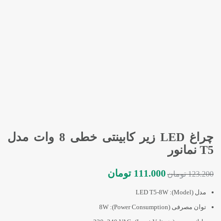
چراغ LED زیر کابینتی خطی 8 وات مدل
T5 نمانور
قیمت
قیمت
111.000
تومان
123.200
تومان
اصلی
فعلی
123.200 تومان
111.000 تومان
مدل (Model): LED T5-8W
بود.
است.
توان مصرفی (Power Consumption): 8W