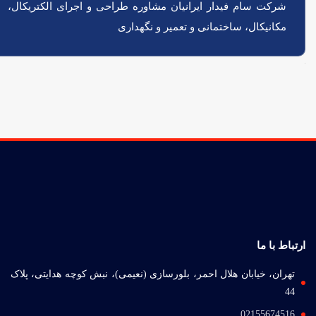
محصول
260.000 تومان
شرکت سام فیدار ایرانیان مشاوره طراحی و اجرای الکتریکال،
محصول
انتخاب
دارای
شوند
مکانیکال، ساختمانی و تعمیر و نگهداری
انواع
مختلفی
می
باشد.
گزینه
ها
ممکن
است
در
صفحه
محصول
انتخاب
شوند
ارتباط با ما
تهران، خیابان هلال احمر، بلورسازی (نعیمی)، نبش کوچه هدایتی، پلاک
44
02155674516