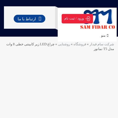
ورود / ثبت نام
ارتباط با ما
منو
شرکت سام فیدار
»
فروشگاه
»
روشنایی
»
چراغ LED زیر کابینتی خطی 8 وات
مدل T5 نمانور