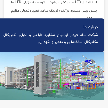
استفاده از LED ها بیشتر میشود , باتوجه به مزایای LED ها
پیش بینی میشود درآینده نزدیک شاهد تغییروتحولی عظیم
در LED های روشنایی و تصویر باشیم.
درباره ما
لامپ های LED حتی در ساعتهای دیجیتال استفاده می شود.
شرکت سام فیدار ایرانیان مشاوره طراحی و اجرای الکتریکال،
طول عمر لامپهای LED بین 50 هزار تا 60 هزار ساعت است,
مکانیکال، ساختمانی و تعمیر و نگهداری
این مقایسه لامپ LED با لامپ های دیگر در طول عمر قابل
بحث و مقایسه نیست .
امروزه با گذشت زمان LED ها پیشرفت کرده وتحول عظیمی
در صنعت روشنایی ایجاد شده.