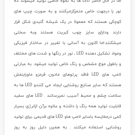
اما در حال حاضر LED ها به نحوه خاصی تولید میشوند که
نور را درجهت خاص متمرکزمیکنند و به صورت چیپ های
کوچکی هستند که معمولا در یک شیشه گنبدی شکل قرار
دارند ودارای سایز چوب کبریت هستند وبه سختی
میشکنند.اما اکنون به آسانی با تغییر در ساختار فیزیکی
ومواد تشکیل دهنده LED , نور در رنگها و شدت های مختلف
و باطول موج مشخص و رنگ خاص تولید میشود. به عبارتی
لامپ های LED فاقد پرتوهای مادون قرمزو ماورابنفش
هستند که سایر صنایع روشنایی ایجاد می کنندو LED ها به
سلامت چشم و محیط آسیب نمیرسانند . LED های سفید
قابلیت تولید همه رنگ را داشته و علاوه برآن ازانرژی بسیار
کمی درمقایسه باسایر لامپ هاو LED های قدیمی ,برای تولید
روشنایی استفاده میکنند . به همین دلیل روز به روز